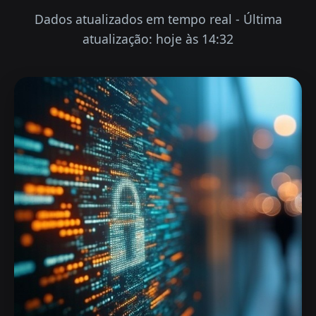
Dados atualizados em tempo real - Última
atualização: hoje às 14:32