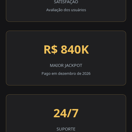
SATISFAÇÃO
Avaliação dos usuários
R$ 840K
MAIOR JACKPOT
Pago em dezembro de 2026
24/7
SUPORTE