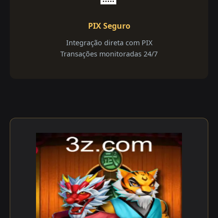
PIX Seguro
Integração direta com PIX
Transações monitoradas 24/7