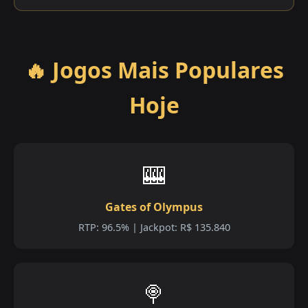
🔥 Jogos Mais Populares
Hoje
🎰
Gates of Olympus
RTP: 96.5% | Jackpot: R$ 135.840
🍭