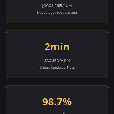
JOGOS PREMIUM
Novos jogos toda semana
2min
SAQUE VIA PIX
O mais rápido do Brasil
98.7%