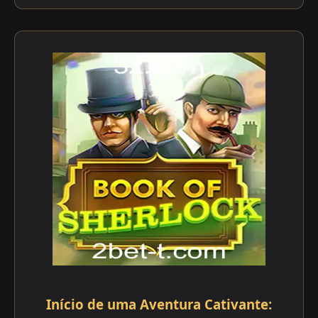
Início de uma Aventura Cativante: