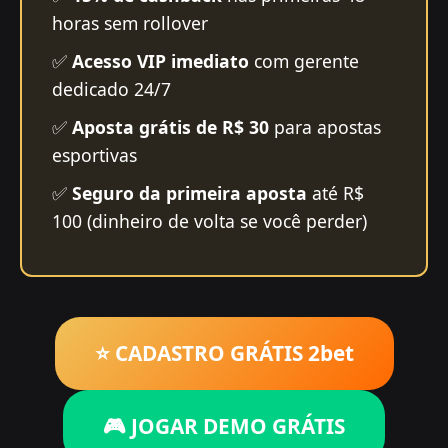
horas sem rollover
✅
Acesso VIP imediato
com gerente
dedicado 24/7
✅
Aposta grátis de R$ 30
para apostas
esportivas
✅
Seguro da primeira aposta
até R$
100 (dinheiro de volta se você perder)
⭐ CADASTRO GRÁTIS 2bet
🎮 JOGAR DEMO GRÁTIS