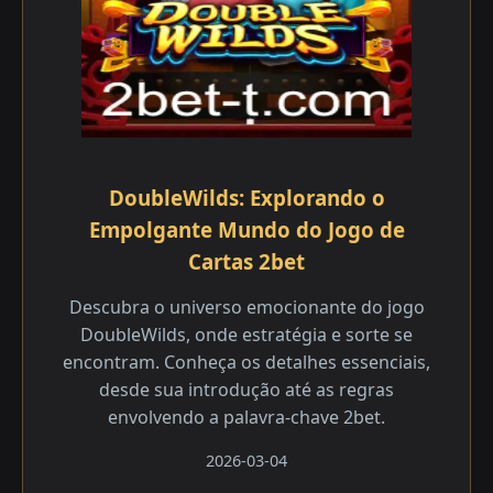
DoubleWilds: Explorando o
Empolgante Mundo do Jogo de
Cartas 2bet
Descubra o universo emocionante do jogo
DoubleWilds, onde estratégia e sorte se
encontram. Conheça os detalhes essenciais,
desde sua introdução até as regras
envolvendo a palavra-chave 2bet.
2026-03-04