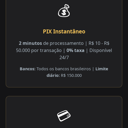
💰
PIX Instantâneo
2 minutos
de processamento | R$ 10 - R$
50.000 por transação |
0% taxa
| Disponível
24/7
Bancos:
Todos os bancos brasileiros |
Limite
diário:
R$ 150.000
💳