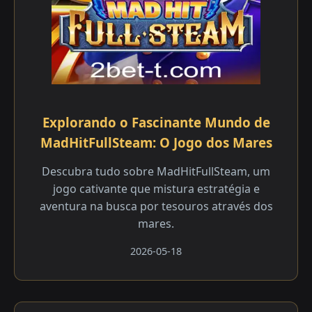
Explorando o Fascinante Mundo de
MadHitFullSteam: O Jogo dos Mares
Descubra tudo sobre MadHitFullSteam, um
jogo cativante que mistura estratégia e
aventura na busca por tesouros através dos
mares.
2026-05-18