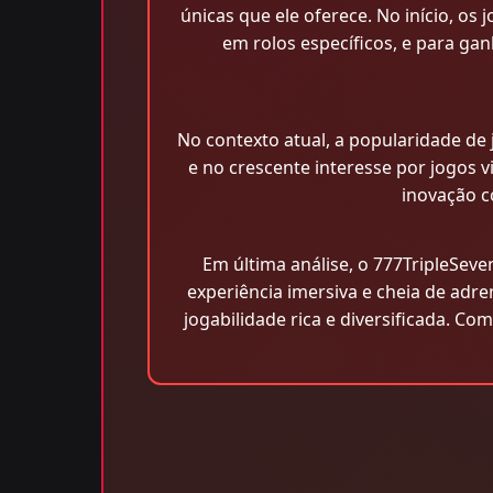
únicas que ele oferece. No início, os
em rolos específicos, e para ga
No contexto atual, a popularidade de
e no crescente interesse por jogos 
inovação c
Em última análise, o 777TripleSev
experiência imersiva e cheia de adr
jogabilidade rica e diversificada. C