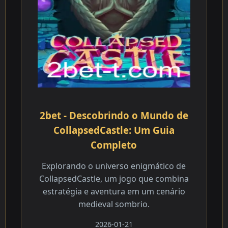
2bet - Descobrindo o Mundo de
CollapsedCastle: Um Guia
Completo
Explorando o universo enigmático de
CollapsedCastle, um jogo que combina
estratégia e aventura em um cenário
medieval sombrio.
2026-01-21