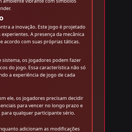
m ambiente vibrante com símbolos
nder.
o
tra a inovação. Este jogo é projetado
s experientes. A presença da mecânica
e acordo com suas próprias táticas.
te sistema, os jogadores podem fazer
s do jogo. Essa característica não só
do a experiência de jogo de cada
om ele, os jogadores precisam decidir
enciais para vencer no longo prazo e
para qualquer participante sério.
 enquanto adicionam as modificações