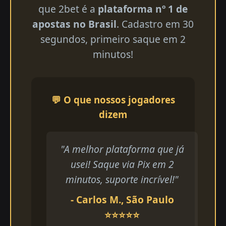
que 2bet é a
plataforma nº 1 de
apostas no Brasil
. Cadastro em 30
segundos, primeiro saque em 2
minutos!
💬 O que nossos jogadores
dizem
"A melhor plataforma que já
usei! Saque via Pix em 2
minutos, suporte incrível!"
- Carlos M., São Paulo
⭐⭐⭐⭐⭐