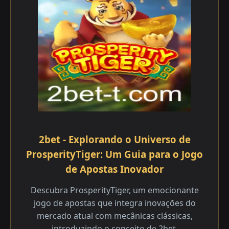
2bet - Explorando o Universo de
ProsperityTiger: Um Guia para o Jogo
de Apostas Inovador
Descubra ProsperityTiger, um emocionante
jogo de apostas que integra inovações do
mercado atual com mecânicas clássicas,
introduzindo o conceito de 2bet.