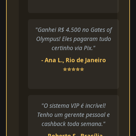
"Ganhei R$ 4.500 no Gates of
Olympus! Eles pagaram tudo
certinho via Pix."
- Ana L., Rio de Janeiro
⭐⭐⭐⭐⭐
"O sistema VIP é incrível!
Tenho um gerente pessoal e
cashback toda semana."
- Roberto S., Brasília