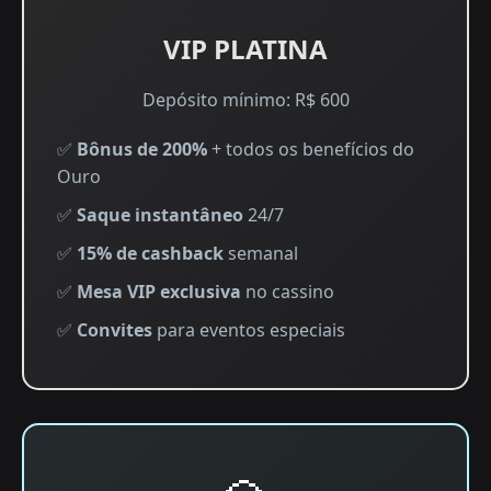
VIP PLATINA
Depósito mínimo: R$ 600
✅
Bônus de 200%
+ todos os benefícios do
Ouro
✅
Saque instantâneo
24/7
✅
15% de cashback
semanal
✅
Mesa VIP exclusiva
no cassino
✅
Convites
para eventos especiais