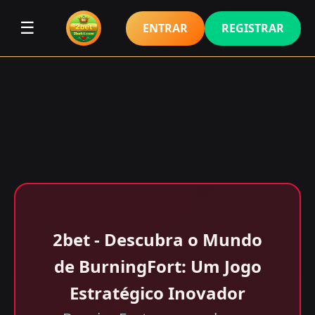
☰
ENTRAR
REGISTRAR
2bet - Descubra o Mundo
de BurningFort: Um Jogo
Estratégico Inovador