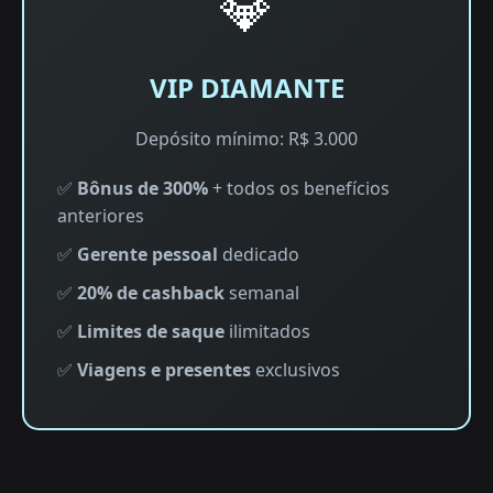
💎
VIP DIAMANTE
Depósito mínimo: R$ 3.000
✅
Bônus de 300%
+ todos os benefícios
anteriores
✅
Gerente pessoal
dedicado
✅
20% de cashback
semanal
✅
Limites de saque
ilimitados
✅
Viagens e presentes
exclusivos