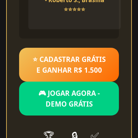
⭐⭐⭐⭐⭐
⭐ CADASTRAR GRÁTIS
E GANHAR R$ 1.500
🎮 JOGAR AGORA -
DEMO GRÁTIS
🏆
🔒
✅