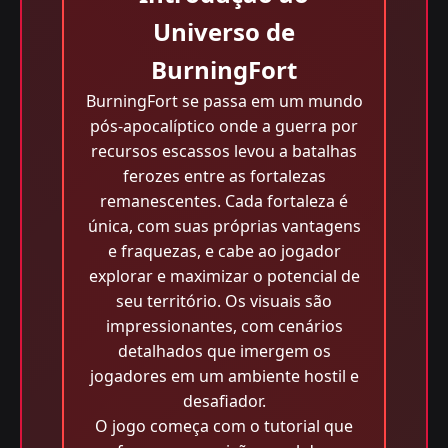
Universo de
BurningFort
BurningFort se passa em um mundo
pós-apocalíptico onde a guerra por
recursos escassos levou a batalhas
ferozes entre as fortalezas
remanescentes. Cada fortaleza é
única, com suas próprias vantagens
e fraquezas, e cabe ao jogador
explorar e maximizar o potencial de
seu território. Os visuais são
impressionantes, com cenários
detalhados que imergem os
jogadores em um ambiente hostil e
desafiador.
O jogo começa com o tutorial que