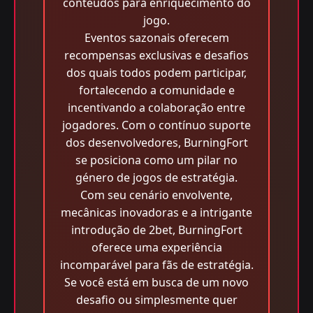
conteúdos para enriquecimento do
jogo.
Eventos sazonais oferecem
recompensas exclusivas e desafios
dos quais todos podem participar,
fortalecendo a comunidade e
incentivando a colaboração entre
jogadores. Com o contínuo suporte
dos desenvolvedores, BurningFort
se posiciona como um pilar no
género de jogos de estratégia.
Com seu cenário envolvente,
mecânicas inovadoras e a intrigante
introdução de 2bet, BurningFort
oferece uma experiência
incomparável para fãs de estratégia.
Se você está em busca de um novo
desafio ou simplesmente quer