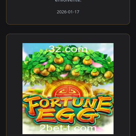
2026-01-17