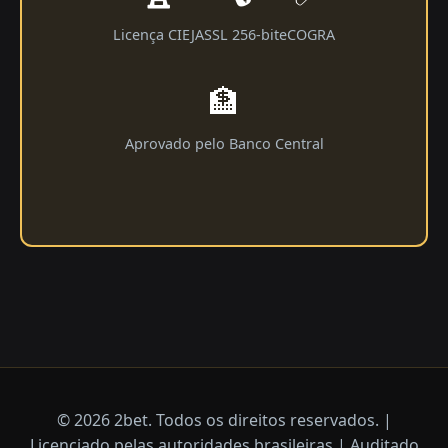
Licença CIEJA
SSL 256-bit
eCOGRA
🏦
Aprovado pelo Banco Central
© 2026 2bet. Todos os direitos reservados. |
Licenciado pelas autoridades brasileiras | Auditado