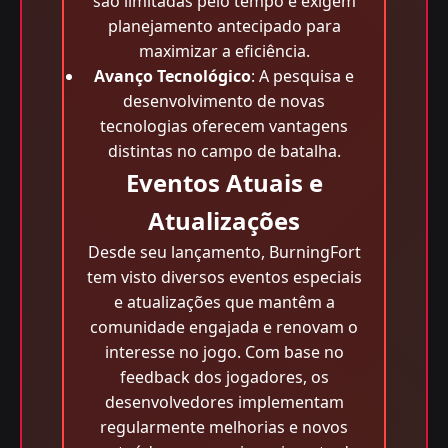
são limitadas pelo tempo e exigem
planejamento antecipado para
maximizar a eficiência.
Avanço Tecnológico
: A pesquisa e
desenvolvimento de novas
tecnologias oferecem vantagens
distintas no campo de batalha.
Eventos Atuais e
Atualizações
Desde seu lançamento, BurningFort
tem visto diversos eventos especiais
e atualizações que mantêm a
comunidade engajada e renovam o
interesse no jogo. Com base no
feedback dos jogadores, os
desenvolvedores implementam
regularmente melhorias e novos