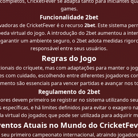
completos, CricketFever se adapta tanto para iniciantes 
games.
Funcionalidade 2bet
vadoras de CricketFever é o recurso
2bet
. Este sistema pe
oeda virtual do jogo. A introdução do 2bet aumentou a int
a garantir um ambiente seguro, o 2bet adota medidas rigo
responsável entre seus usuários.
Regras do Jogo
icionais do críquete, mas com adaptações para manter o jog
s com cuidado, escolhendo entre diferentes jogadores com 
mento são essenciais para vencer partidas e avançar nos t
Regulamento do 2bet
adores devem primeiro se registrar no sistema utilizando seu
 específicas, e há limites definidos para evitar o exagero 
virtual do jogador, que pode ser utilizada para adquirir m
ventos Atuais no Mundo do CricketFev
 seu primeiro campeonato internacional, atraindo jogadore