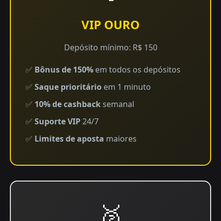
VIP OURO
Depósito mínimo: R$ 150
✅
Bônus de 150%
em todos os depósitos
✅
Saque prioritário
em 1 minuto
✅
10% de cashback
semanal
✅
Suporte VIP
24/7
✅
Limites de aposta
maiores
🥈