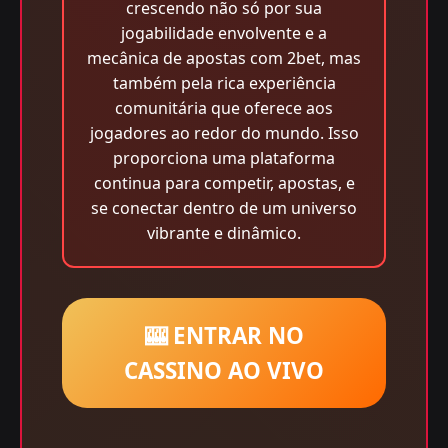
crescendo não só por sua
jogabilidade envolvente e a
mecânica de apostas com 2bet, mas
também pela rica experiência
comunitária que oferece aos
jogadores ao redor do mundo. Isso
proporciona uma plataforma
continua para competir, apostas, e
se conectar dentro de um universo
vibrante e dinâmico.
🎰 ENTRAR NO
CASSINO AO VIVO