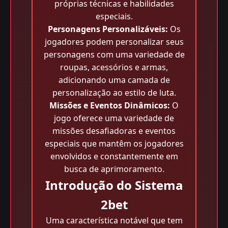
próprias técnicas e habilidades
especiais.
Personagens Personalizáveis:
Os
jogadores podem personalizar seus
personagens com uma variedade de
roupas, acessórios e armas,
adicionando uma camada de
personalização ao estilo de luta.
Missões e Eventos Dinâmicos:
O
jogo oferece uma variedade de
missões desafiadoras e eventos
especiais que mantêm os jogadores
envolvidos e constantemente em
busca de aprimoramento.
Introdução do Sistema
2bet
Uma característica notável que tem