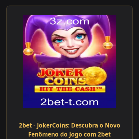
2bet - JokerCoins: Descubra o Novo
Fenômeno do Jogo com 2bet