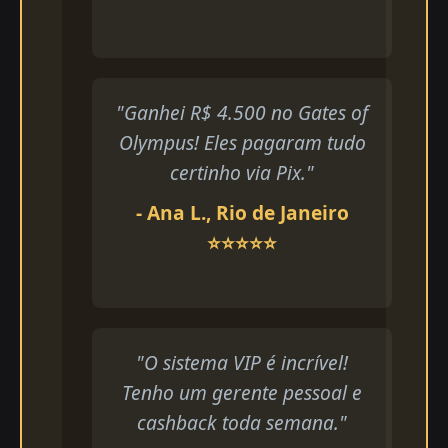
"Ganhei R$ 4.500 no Gates of
Olympus! Eles pagaram tudo
certinho via Pix."
- Ana L., Rio de Janeiro
⭐⭐⭐⭐⭐
"O sistema VIP é incrível!
Tenho um gerente pessoal e
cashback toda semana."