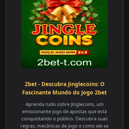
2bet - Descubra Jinglecoins: O
Fascinante Mundo do Jogo 2bet
Aprenda tudo sobre Jinglecoins, um
emocionante jogo de apostas que está
conquistando o público. Descubra suas
regras, mecânicas de jogo e como ele se