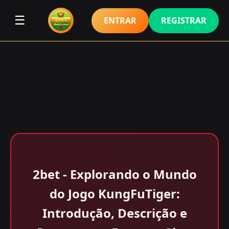
☰
ENTRAR
REGISTRAR
2bet - Explorando o Mundo
do Jogo KungFuTiger:
Introdução, Descrição e