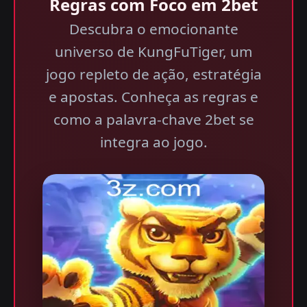
Regras com Foco em 2bet
Descubra o emocionante
universo de KungFuTiger, um
jogo repleto de ação, estratégia
e apostas. Conheça as regras e
como a palavra-chave 2bet se
integra ao jogo.