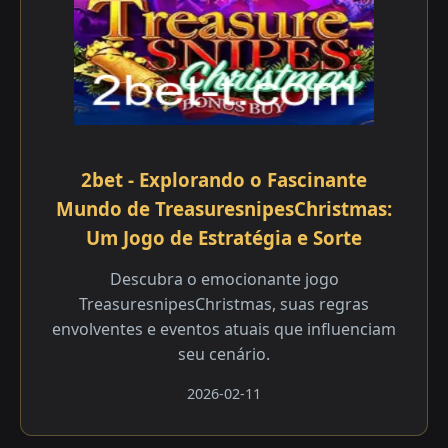
2bet - Explorando o Fascinante
Mundo de TreasuresnipesChristmas:
Um Jogo de Estratégia e Sorte
Descubra o emocionante jogo
TreasuresnipesChristmas, suas regras
envolventes e eventos atuais que influenciam
seu cenário.
2026-02-11