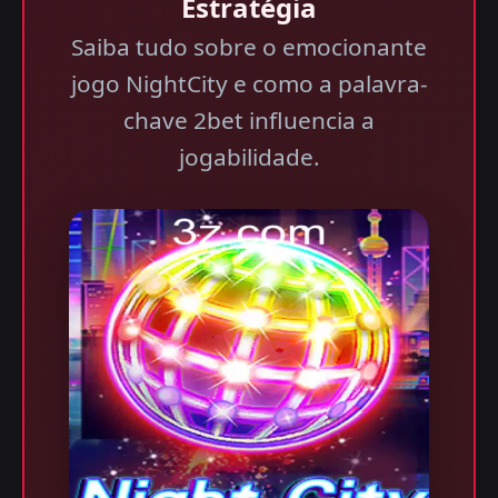
Estratégia
Saiba tudo sobre o emocionante
jogo NightCity e como a palavra-
chave 2bet influencia a
jogabilidade.