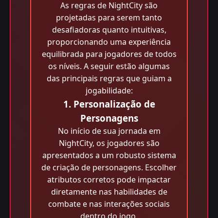
As regras de NightCity são
projetadas para serem tanto
desafiadoras quanto intuitivas,
proporcionando uma experiência
equilibrada para jogadores de todos
os níveis. A seguir estão algumas
das principais regras que guiam a
jogabilidade:
1. Personalização de
Personagens
No início de sua jornada em
NightCity, os jogadores são
apresentados a um robusto sistema
de criação de personagens. Escolher
atributos corretos pode impactar
diretamente nas habilidades de
combate e nas interações sociais
dentro do jogo.