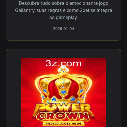
Descubra tudo sobre o emocionante jogo
Gallantry, suas regras e como 2bet se integra
ao gameplay.
2026-01-04