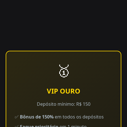
🥇
VIP OURO
Depósito mínimo: R$ 150
✅
Bônus de 150%
em todos os depósitos
✅
Saque prioritário
em 1 minuto