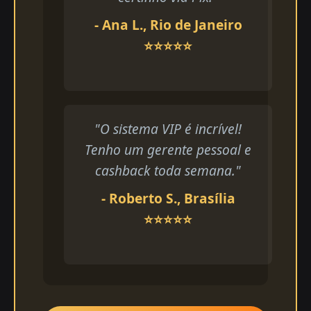
- Ana L., Rio de Janeiro
⭐⭐⭐⭐⭐
"O sistema VIP é incrível!
Tenho um gerente pessoal e
cashback toda semana."
- Roberto S., Brasília
⭐⭐⭐⭐⭐