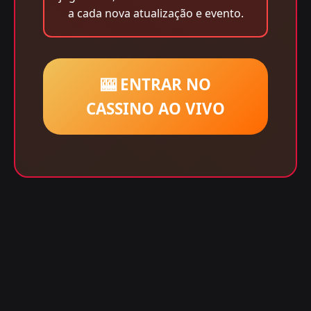
a cada nova atualização e evento.
🎰 ENTRAR NO
CASSINO AO VIVO