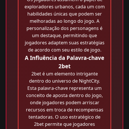
exploradores urbanos, cada um com
habilidades únicas que podem ser
melhoradas ao longo do jogo. A
personalização dos personagens é
um destaque, permitindo que
jogadores adaptem suas estratégias
de acordo com seu estilo de jogo.
A Influência da Palavra-chave
2bet
2bet é um elemento intrigante
dentro do universo de NightCity.
Esta palavra-chave representa um
conceito de aposta dentro do jogo,
onde jogadores podem arriscar
recursos em troca de recompensas
tentadoras. O uso estratégico de
2bet permite que jogadores