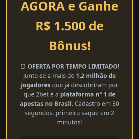
AGORA e Ganhe
R$ 1.500 de
Bônus!
⏰
OFERTA POR TEMPO LIMITADO!
Junte-se a mais de
1,2 milhão de
jogadores
que já descobriram por
que 2bet é a
plataforma nº 1 de
apostas no Brasil
. Cadastro em 30
segundos, primeiro saque em 2
minutos!