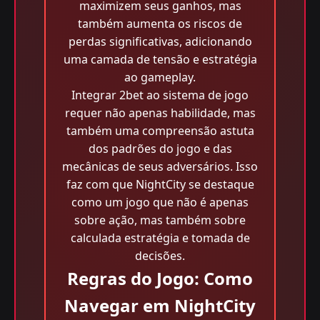
maximizem seus ganhos, mas
também aumenta os riscos de
perdas significativas, adicionando
uma camada de tensão e estratégia
ao gameplay.
Integrar 2bet ao sistema de jogo
requer não apenas habilidade, mas
também uma compreensão astuta
dos padrões do jogo e das
mecânicas de seus adversários. Isso
faz com que NightCity se destaque
como um jogo que não é apenas
sobre ação, mas também sobre
calculada estratégia e tomada de
decisões.
Regras do Jogo: Como
Navegar em NightCity