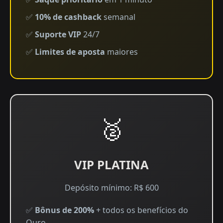
✅
10% de cashback
semanal
✅
Suporte VIP
24/7
✅
Limites de aposta
maiores
🥈
VIP PLATINA
Depósito mínimo: R$ 600
✅
Bônus de 200%
+ todos os benefícios do
Ouro