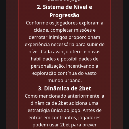
2. Sistema de Nível e
Progressão
Conforme os jogadores exploram a
cidade, completar missões e
derrotar inimigos proporcionam
experiência necessária para subir de
nível. Cada avanço oferece novas
habilidades e possibilidades de
personalização, incentivando a
exploração contínua do vasto
mundo urbano.
3. Dinâmica de 2bet
Como mencionado anteriormente, a
dinâmica de 2bet adiciona uma
estratégia única ao jogo. Antes de
entrar em confrontos, jogadores
podem usar 2bet para prever